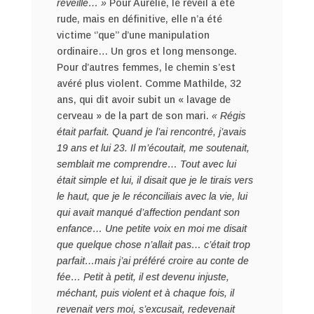
réveille… »
Pour Aurélie, le réveil a été
rude, mais en définitive, elle n’a été
victime ‘’que’’ d’une manipulation
ordinaire… Un gros et long mensonge.
Pour d’autres femmes, le chemin s’est
avéré plus violent. Comme Mathilde, 32
ans, qui dit avoir subit un « lavage de
cerveau » de la part de son mari.
« Régis
était parfait. Quand je l’ai rencontré, j’avais
19 ans et lui 23. Il m’écoutait, me soutenait,
semblait me comprendre… Tout avec lui
était simple et lui, il disait que je le tirais vers
le haut, que je le réconciliais avec la vie, lui
qui avait manqué d’affection pendant son
enfance… Une petite voix en moi me disait
que quelque chose n’allait pas… c’était trop
parfait…mais j’ai préféré croire au conte de
fée… Petit à petit, il est devenu injuste,
méchant, puis violent et à chaque fois, il
revenait vers moi, s’excusait, redevenait