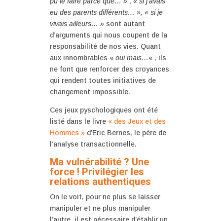
pu le faire parce que… »
,
« si j’avais
eu des parents différents… », « si je
vivais ailleurs… »
sont autant
d’arguments qui nous coupent de la
responsabilité de nos vies. Quant
aux innombrables «
oui mais…
« , ils
ne font que renforcer des croyances
qui rendent toutes initiatives de
changement impossible.
Ces jeux pyschologiques ont été
listé dans le livre
« des Jeux et des
Hommes »
d’Eric Bernes, le père de
l’analyse transactionnelle.
Ma vulnérabilité ? Une
force ! Privilégier les
relations authentiques
On le voit, pour ne plus se laisser
manipuler et ne plus manipuler
l’autre, il est nécessaire d’établir un