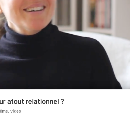
eur atout relationnel ?
même
,
Video