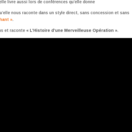
elle livre aussi lors de conférences qu’elle donne
Qu’elle nous raconte dans un style direct, sans concession et sans
hant »
.
ns et raconte
« L’Histoire d’une Merveilleuse Opération »
.