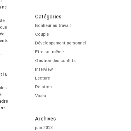
ur
n ne
Catégories
ble
Bonheur au travail
ique
sée
Couple
ients
Développement personnel
Etre soi-même
-
Gestion des conflits
Interview
t la
Lecture
Relation
 des
e,
Video
ndre
ent
Archives
juin 2018