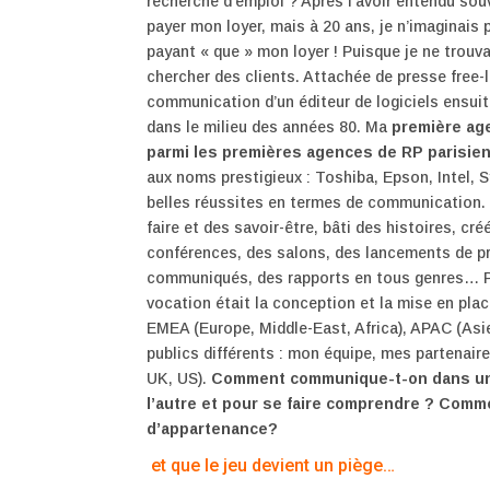
recherche d’emploi ? Après l’avoir entendu sou
payer mon loyer, mais à 20 ans, je n’imaginais
payant « que » mon loyer ! Puisque je ne trouva
chercher des clients. Attachée de presse free-
communication d’un éditeur de logiciels ensuite
dans le milieu des années 80. Ma
première ag
parmi les premières agences de RP parisie
aux noms prestigieux : Toshiba, Epson, Intel,
belles réussites en termes de communication. P
faire et des savoir-être, bâti des histoires, 
conférences, des salons, des lancements de pr
communiqués, des rapports en tous genres… Pu
vocation était la conception et la mise en pla
EMEA (Europe, Middle-East, Africa), APAC (Asie
publics différents : mon équipe, mes partenaire
UK, US).
Comment communique-t-on dans un 
l’autre et pour se faire comprendre ? Comme
d’appartenance?
et que le jeu devient un piège…