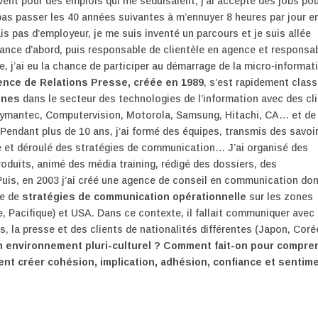
vent pour des emplois qui me séduisaient, j’ai accepté des jobs po
 pas passer les 40 années suivantes à m’ennuyer 8 heures par jour e
is pas d’employeur, je me suis inventé un parcours et je suis allée
lance d’abord, puis responsable de clientèle en agence et responsa
, j’ai eu la chance de participer au démarrage de la micro-informat
ence de Relations Presse, créée en 1989
, s’est rapidement clas
nnes
dans le secteur des technologies de l’information avec des cl
 Symantec, Computervision, Motorola, Samsung, Hitachi, CA… et de
endant plus de 10 ans, j’ai formé des équipes, transmis des savoir
créé et déroulé des stratégies de communication… J’ai organisé des
oduits, animé des média training, rédigé des dossiers, des
is, en 2003 j’ai créé une agence de conseil en communication don
ce de
stratégies de communication opérationnelle
sur les zones
, Pacifique) et USA. Dans ce contexte, il fallait communiquer avec
s, la presse et des clients de nationalités différentes (Japon, Coré
environnement pluri-culturel ? Comment fait-on pour compre
nt créer cohésion, implication, adhésion, confiance et sentim