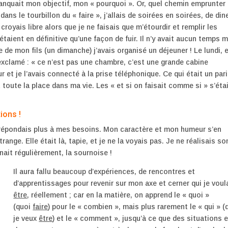
manquait mon objectif, mon « pourquoi ». Or, quel chemin emprunter
dans le tourbillon du « faire », j’allais de soirées en soirées, de din
oyais libre alors que je ne faisais que m’étourdir et remplir les
taient en définitive qu’une façon de fuir. Il n’y avait aucun temps 
de mon fils (un dimanche) j’avais organisé un déjeuner ! Le lundi, 
exclamé : « ce n’est pas une chambre, c’est une grande cabine
 et je l’avais connecté à la prise téléphonique. Ce qui était un pari
t toute la place dans ma vie. Les « et si on faisait comme si » s’éta
ions !
 répondais plus à mes besoins. Mon caractère et mon humeur s’en
ange. Elle était là, tapie, et je ne la voyais pas. Je ne réalisais so
nait régulièrement, la sournoise !
Il aura fallu beaucoup d’expériences, de rencontres et
d’apprentissages pour revenir sur mon axe et cerner qui je voul
être
, réellement ; car en la matière, on apprend le « quoi »
(quoi
faire
) pour le « combien », mais plus rarement le « qui » (
je veux
être
) et le « comment », jusqu’à ce que des situations e