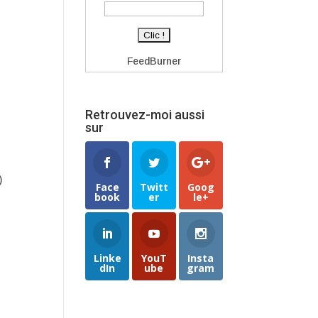
FeedBurner
Retrouvez-moi aussi
sur
)
Face
Twitt
Goog
book
er
le+
Linke
YouT
Insta
dIn
ube
gram