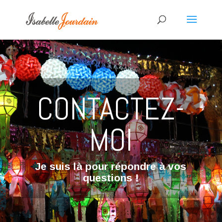
CONTACTEZ-
MOI
Je suis là pour répondre à vos
questions !