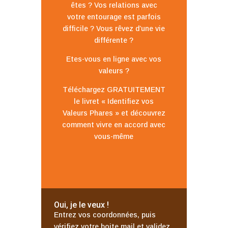
êtes ? Vos relations avec
votre entourage est parfois
difficile ? Vous rêvez d’une vie
différente ?
Etes-vous en ligne avec vos
valeurs ?
Téléchargez GRATUITEMENT
le livret « Identifiez vos
Valeurs Phares » et découvrez
comment vivre en accord avec
vous-même
Oui, je le veux !
Entrez vos coordonnées, puis
vérifiez votre boite mail et validez